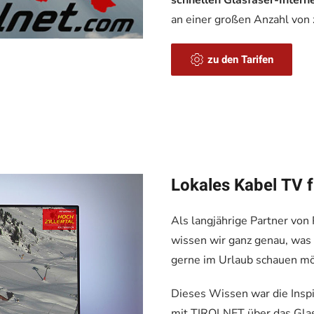
schnellen Glasfaser-Intern
an einer großen Anzahl von 
zu den Tarifen
Lokales Kabel TV fü
Als langjährige Partner von
wissen wir ganz genau, was 
gerne im Urlaub schauen mö
Dieses Wissen war die Insp
mit TIROLNET über das Glasf