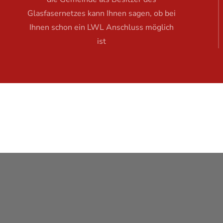
Glasfasernetzes kann Ihnen sagen, ob bei
Ihnen schon ein LWL Anschluss möglich
ist