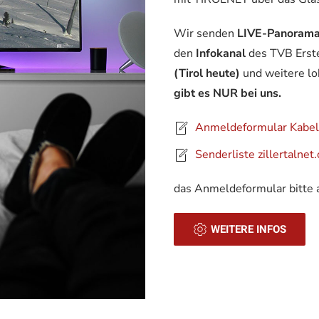
Wir senden
LIVE-Panoramabi
den
Infokanal
des TVB Erste
(Tirol heute)
und weitere lo
gibt es NUR bei uns.
Anmeldeformular Kabe
Senderliste zillertalnet
das Anmeldeformular bitte
WEITERE INFOS