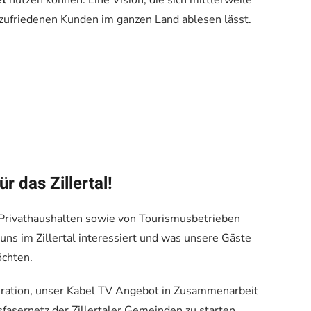
et
nutzen können. Eine Vision, die sich mittlerweile
zufriedenen Kunden im ganzen Land ablesen lässt.
r das Zillertal!
 Privathaushalten sowie von Tourismusbetrieben
uns im Zillertal interessiert und was unsere Gäste
chten.
iration, unser Kabel TV Angebot in Zusammenarbeit
asernetz der Zillertaler Gemeinden zu starten.