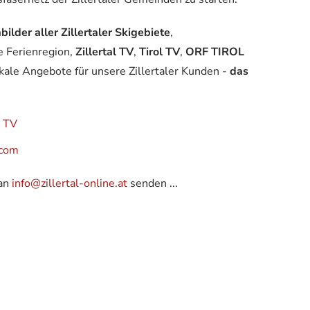
lder aller Zillertaler Skigebiete
,
 Ferienregion,
Zillertal TV
,
Tirol TV
,
ORF TIROL
kale Angebote für unsere Zillertaler Kunden -
das
l TV
.com
 an
info@zillertal-online.at
senden ...