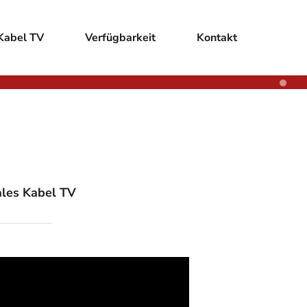
Kabel TV
Verfügbarkeit
Kontakt
Sch
loka
aus 
schn
kales Kabel TV